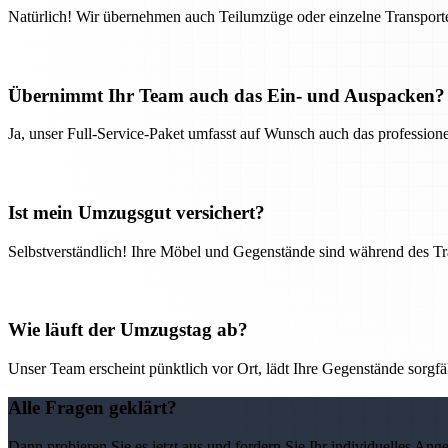
Natürlich! Wir übernehmen auch Teilumzüge oder einzelne Transport
Übernimmt Ihr Team auch das Ein- und Auspacken?
Ja, unser Full-Service-Paket umfasst auf Wunsch auch das professio
Ist mein Umzugsgut versichert?
Selbstverständlich! Ihre Möbel und Gegenstände sind während des Tra
Wie läuft der Umzugstag ab?
Unser Team erscheint pünktlich vor Ort, lädt Ihre Gegenstände sorgfälti
Alle Fragen geklärt?
Dann probieren Sie es jetzt aus und fordern Sie Ihr individuelles Ang