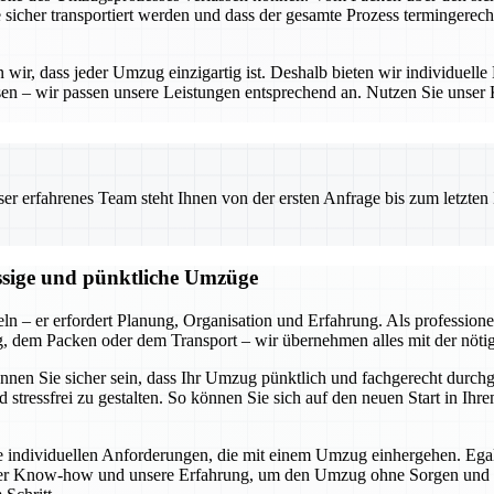
e sicher transportiert werden und dass der gesamte Prozess termingerech
ir, dass jeder Umzug einzigartig ist. Deshalb bieten wir individuelle 
en – wir passen unsere Leistungen entsprechend an. Nutzen Sie unser
 erfahrenes Team steht Ihnen von der ersten Anfrage bis zum letzten Ka
ässige und pünktliche Umzüge
ln – er erfordert Planung, Organisation und Erfahrung. Als profession
ng, dem Packen oder dem Transport – wir übernehmen alles mit der nöti
können Sie sicher sein, dass Ihr Umzug pünktlich und fachgerecht durch
 stressfrei zu gestalten. So können Sie sich auf den neuen Start in I
die individuellen Anforderungen, die mit einem Umzug einhergehen. Ega
ser Know-how und unsere Erfahrung, um den Umzug ohne Sorgen und mit