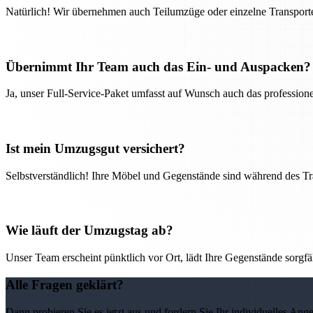
Natürlich! Wir übernehmen auch Teilumzüge oder einzelne Transport
Übernimmt Ihr Team auch das Ein- und Auspacken?
Ja, unser Full-Service-Paket umfasst auf Wunsch auch das professio
Ist mein Umzugsgut versichert?
Selbstverständlich! Ihre Möbel und Gegenstände sind während des Tra
Wie läuft der Umzugstag ab?
Unser Team erscheint pünktlich vor Ort, lädt Ihre Gegenstände sorgfälti
Alle Fragen geklärt?
Dann probieren Sie es jetzt aus und fordern Sie Ihr individuelles Ang