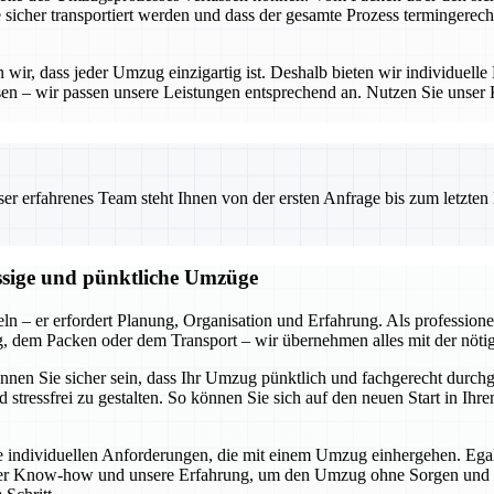
e sicher transportiert werden und dass der gesamte Prozess termingerech
ir, dass jeder Umzug einzigartig ist. Deshalb bieten wir individuelle 
en – wir passen unsere Leistungen entsprechend an. Nutzen Sie unser
 erfahrenes Team steht Ihnen von der ersten Anfrage bis zum letzten Ka
ässige und pünktliche Umzüge
ln – er erfordert Planung, Organisation und Erfahrung. Als profession
ng, dem Packen oder dem Transport – wir übernehmen alles mit der nöti
können Sie sicher sein, dass Ihr Umzug pünktlich und fachgerecht durch
 stressfrei zu gestalten. So können Sie sich auf den neuen Start in I
die individuellen Anforderungen, die mit einem Umzug einhergehen. Ega
ser Know-how und unsere Erfahrung, um den Umzug ohne Sorgen und mit