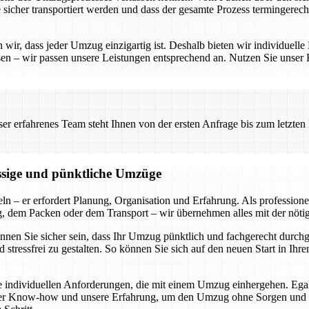
e sicher transportiert werden und dass der gesamte Prozess termingerech
ir, dass jeder Umzug einzigartig ist. Deshalb bieten wir individuelle 
en – wir passen unsere Leistungen entsprechend an. Nutzen Sie unser
 erfahrenes Team steht Ihnen von der ersten Anfrage bis zum letzten Ka
ässige und pünktliche Umzüge
ln – er erfordert Planung, Organisation und Erfahrung. Als profession
ng, dem Packen oder dem Transport – wir übernehmen alles mit der nöti
können Sie sicher sein, dass Ihr Umzug pünktlich und fachgerecht durch
 stressfrei zu gestalten. So können Sie sich auf den neuen Start in I
die individuellen Anforderungen, die mit einem Umzug einhergehen. Ega
ser Know-how und unsere Erfahrung, um den Umzug ohne Sorgen und mit