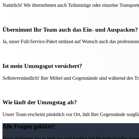
Natürlich! Wir übernehmen auch Teilumzüge oder einzelne Transport
Übernimmt Ihr Team auch das Ein- und Auspacken?
Ja, unser Full-Service-Paket umfasst auf Wunsch auch das professio
Ist mein Umzugsgut versichert?
Selbstverständlich! Ihre Möbel und Gegenstände sind während des Tra
Wie läuft der Umzugstag ab?
Unser Team erscheint pünktlich vor Ort, lädt Ihre Gegenstände sorgfälti
Alle Fragen geklärt?
Dann probieren Sie es jetzt aus und fordern Sie Ihr individuelles Ang