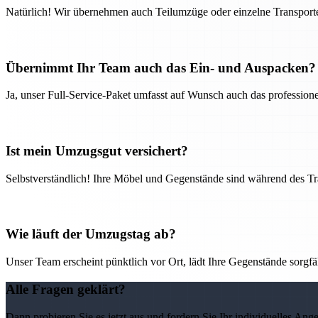
Natürlich! Wir übernehmen auch Teilumzüge oder einzelne Transport
Übernimmt Ihr Team auch das Ein- und Auspacken?
Ja, unser Full-Service-Paket umfasst auf Wunsch auch das professio
Ist mein Umzugsgut versichert?
Selbstverständlich! Ihre Möbel und Gegenstände sind während des Tra
Wie läuft der Umzugstag ab?
Unser Team erscheint pünktlich vor Ort, lädt Ihre Gegenstände sorgfälti
Alle Fragen geklärt?
Dann probieren Sie es jetzt aus und fordern Sie Ihr individuelles Ang