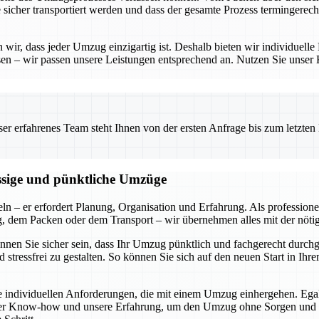
e sicher transportiert werden und dass der gesamte Prozess termingerech
ir, dass jeder Umzug einzigartig ist. Deshalb bieten wir individuelle 
en – wir passen unsere Leistungen entsprechend an. Nutzen Sie unser
 erfahrenes Team steht Ihnen von der ersten Anfrage bis zum letzten Ka
ässige und pünktliche Umzüge
ln – er erfordert Planung, Organisation und Erfahrung. Als profession
ng, dem Packen oder dem Transport – wir übernehmen alles mit der nöti
können Sie sicher sein, dass Ihr Umzug pünktlich und fachgerecht durch
 stressfrei zu gestalten. So können Sie sich auf den neuen Start in I
die individuellen Anforderungen, die mit einem Umzug einhergehen. Ega
ser Know-how und unsere Erfahrung, um den Umzug ohne Sorgen und mit