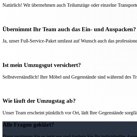
Natürlich! Wir übernehmen auch Teilumzüge oder einzelne Transport
Übernimmt Ihr Team auch das Ein- und Auspacken?
Ja, unser Full-Service-Paket umfasst auf Wunsch auch das professio
Ist mein Umzugsgut versichert?
Selbstverständlich! Ihre Möbel und Gegenstände sind während des Tra
Wie läuft der Umzugstag ab?
Unser Team erscheint pünktlich vor Ort, lädt Ihre Gegenstände sorgfälti
Alle Fragen geklärt?
Dann probieren Sie es jetzt aus und fordern Sie Ihr individuelles Ang