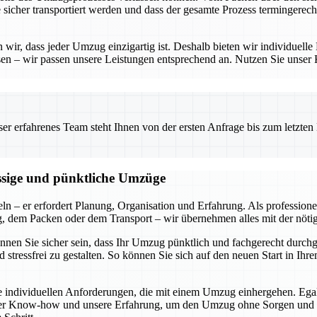
e sicher transportiert werden und dass der gesamte Prozess termingerech
ir, dass jeder Umzug einzigartig ist. Deshalb bieten wir individuelle 
en – wir passen unsere Leistungen entsprechend an. Nutzen Sie unser
 erfahrenes Team steht Ihnen von der ersten Anfrage bis zum letzten Ka
ässige und pünktliche Umzüge
ln – er erfordert Planung, Organisation und Erfahrung. Als profession
ng, dem Packen oder dem Transport – wir übernehmen alles mit der nöti
können Sie sicher sein, dass Ihr Umzug pünktlich und fachgerecht durch
 stressfrei zu gestalten. So können Sie sich auf den neuen Start in I
die individuellen Anforderungen, die mit einem Umzug einhergehen. Ega
ser Know-how und unsere Erfahrung, um den Umzug ohne Sorgen und mit