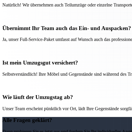
Natürlich! Wir übernehmen auch Teilumzüge oder einzelne Transport
Übernimmt Ihr Team auch das Ein- und Auspacken?
Ja, unser Full-Service-Paket umfasst auf Wunsch auch das professio
Ist mein Umzugsgut versichert?
Selbstverständlich! Ihre Möbel und Gegenstände sind während des Tra
Wie läuft der Umzugstag ab?
Unser Team erscheint pünktlich vor Ort, lädt Ihre Gegenstände sorgfälti
Alle Fragen geklärt?
Dann probieren Sie es jetzt aus und fordern Sie Ihr individuelles Ang