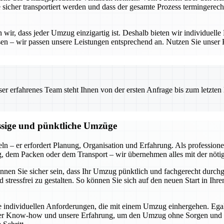
e sicher transportiert werden und dass der gesamte Prozess termingerech
ir, dass jeder Umzug einzigartig ist. Deshalb bieten wir individuelle 
en – wir passen unsere Leistungen entsprechend an. Nutzen Sie unser
 erfahrenes Team steht Ihnen von der ersten Anfrage bis zum letzten Ka
ässige und pünktliche Umzüge
ln – er erfordert Planung, Organisation und Erfahrung. Als profession
ng, dem Packen oder dem Transport – wir übernehmen alles mit der nöti
können Sie sicher sein, dass Ihr Umzug pünktlich und fachgerecht durch
 stressfrei zu gestalten. So können Sie sich auf den neuen Start in I
die individuellen Anforderungen, die mit einem Umzug einhergehen. Ega
ser Know-how und unsere Erfahrung, um den Umzug ohne Sorgen und mit