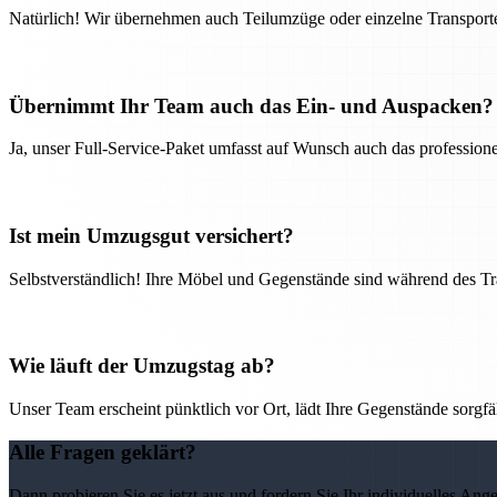
Natürlich! Wir übernehmen auch Teilumzüge oder einzelne Transport
Übernimmt Ihr Team auch das Ein- und Auspacken?
Ja, unser Full-Service-Paket umfasst auf Wunsch auch das professio
Ist mein Umzugsgut versichert?
Selbstverständlich! Ihre Möbel und Gegenstände sind während des Tra
Wie läuft der Umzugstag ab?
Unser Team erscheint pünktlich vor Ort, lädt Ihre Gegenstände sorgfälti
Alle Fragen geklärt?
Dann probieren Sie es jetzt aus und fordern Sie Ihr individuelles Ang