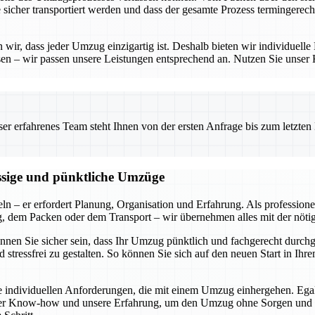
e sicher transportiert werden und dass der gesamte Prozess termingerech
ir, dass jeder Umzug einzigartig ist. Deshalb bieten wir individuelle 
en – wir passen unsere Leistungen entsprechend an. Nutzen Sie unser
 erfahrenes Team steht Ihnen von der ersten Anfrage bis zum letzten Ka
ässige und pünktliche Umzüge
ln – er erfordert Planung, Organisation und Erfahrung. Als profession
ng, dem Packen oder dem Transport – wir übernehmen alles mit der nöti
können Sie sicher sein, dass Ihr Umzug pünktlich und fachgerecht durch
 stressfrei zu gestalten. So können Sie sich auf den neuen Start in I
die individuellen Anforderungen, die mit einem Umzug einhergehen. Ega
ser Know-how und unsere Erfahrung, um den Umzug ohne Sorgen und mit