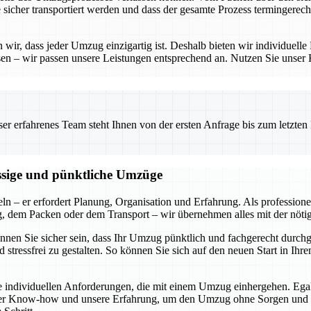
e sicher transportiert werden und dass der gesamte Prozess termingerech
ir, dass jeder Umzug einzigartig ist. Deshalb bieten wir individuelle 
en – wir passen unsere Leistungen entsprechend an. Nutzen Sie unser
 erfahrenes Team steht Ihnen von der ersten Anfrage bis zum letzten Ka
ässige und pünktliche Umzüge
ln – er erfordert Planung, Organisation und Erfahrung. Als profession
ng, dem Packen oder dem Transport – wir übernehmen alles mit der nöti
können Sie sicher sein, dass Ihr Umzug pünktlich und fachgerecht durch
 stressfrei zu gestalten. So können Sie sich auf den neuen Start in I
die individuellen Anforderungen, die mit einem Umzug einhergehen. Ega
ser Know-how und unsere Erfahrung, um den Umzug ohne Sorgen und mit