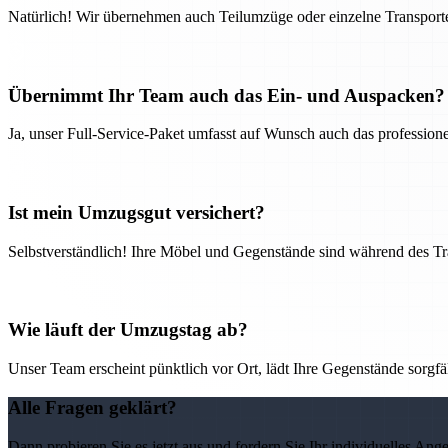
Natürlich! Wir übernehmen auch Teilumzüge oder einzelne Transport
Übernimmt Ihr Team auch das Ein- und Auspacken?
Ja, unser Full-Service-Paket umfasst auf Wunsch auch das professio
Ist mein Umzugsgut versichert?
Selbstverständlich! Ihre Möbel und Gegenstände sind während des Tra
Wie läuft der Umzugstag ab?
Unser Team erscheint pünktlich vor Ort, lädt Ihre Gegenstände sorgfälti
Alle Fragen geklärt?
Dann probieren Sie es jetzt aus und fordern Sie Ihr individuelles Ang