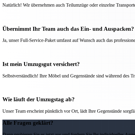
Natürlich! Wir übernehmen auch Teilumzüge oder einzelne Transport
Übernimmt Ihr Team auch das Ein- und Auspacken?
Ja, unser Full-Service-Paket umfasst auf Wunsch auch das professio
Ist mein Umzugsgut versichert?
Selbstverständlich! Ihre Möbel und Gegenstände sind während des Tra
Wie läuft der Umzugstag ab?
Unser Team erscheint pünktlich vor Ort, lädt Ihre Gegenstände sorgfälti
Alle Fragen geklärt?
Dann probieren Sie es jetzt aus und fordern Sie Ihr individuelles Ang