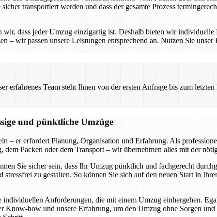
e sicher transportiert werden und dass der gesamte Prozess termingerech
ir, dass jeder Umzug einzigartig ist. Deshalb bieten wir individuelle 
en – wir passen unsere Leistungen entsprechend an. Nutzen Sie unser
 erfahrenes Team steht Ihnen von der ersten Anfrage bis zum letzten Ka
ässige und pünktliche Umzüge
ln – er erfordert Planung, Organisation und Erfahrung. Als profession
ng, dem Packen oder dem Transport – wir übernehmen alles mit der nöti
können Sie sicher sein, dass Ihr Umzug pünktlich und fachgerecht durch
 stressfrei zu gestalten. So können Sie sich auf den neuen Start in I
die individuellen Anforderungen, die mit einem Umzug einhergehen. Ega
ser Know-how und unsere Erfahrung, um den Umzug ohne Sorgen und mit